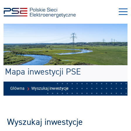
Przejdź
Przejdź
do
do
menu
treści
Mapa inwestycji PSE
Główna
Wyszukaj inwestycje
Wyszukaj inwestycje