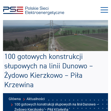
Przejdź
Przejdź
do
do
menu
treści
100 gotowych konstrukcji
słupowych na linii Dunowo –
Żydowo Kierzkowo – Piła
Krzewina
Główna
Aktualności
100 gotowych konstrukcji słupowych na linii Dunowo –
Żydowo Kierzkowo – Piła Krzewina