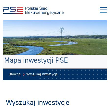
Przejdź
Przejdź
do
do
menu
treści
Mapa inwestycji PSE
Główna
Wyszukaj inwestycje
Wyszukaj inwestycje