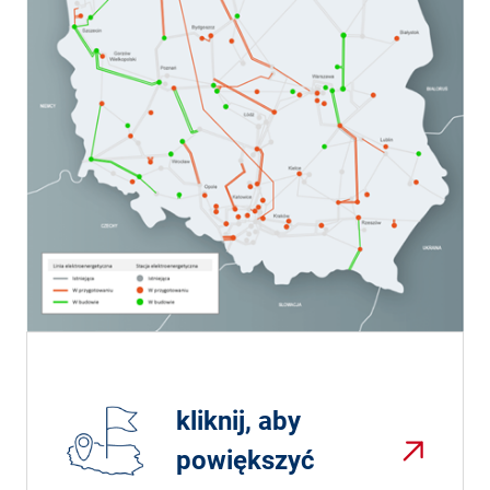
kliknij, aby
powiększyć