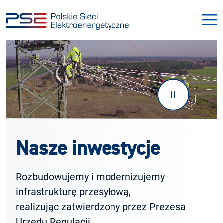
Przejdź
Przejdź
do
do
menu
treści
Nasze inwestycje
Rozbudowujemy i modernizujemy
infrastrukturę przesyłową,
realizując zatwierdzony przez Prezesa
Urzędu Regulacji