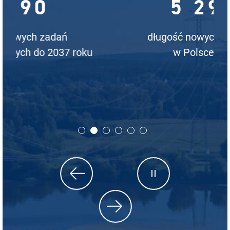
5 295 km
długość nowych linii przesyłowych
w Polsce do 2037 roku
Poprzedni slajd
Następny