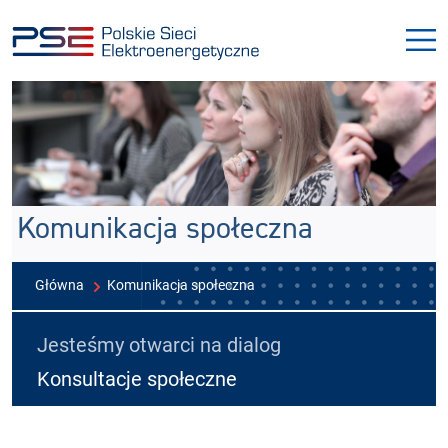
Przejdź
Przejdź
do
do
menu
treści
Komunikacja społeczna
Główna
Komunikacja społeczna
Jesteśmy otwarci na dialog
Konsultacje społeczne