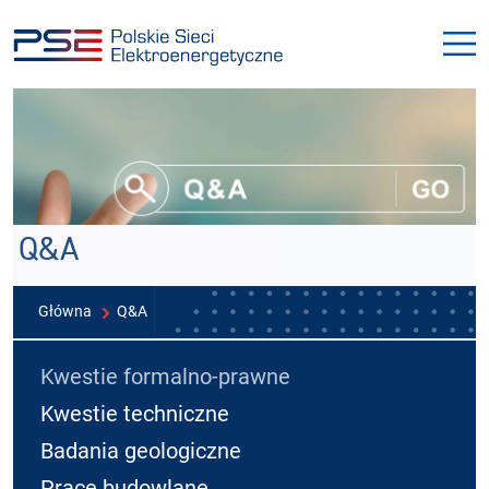
Przejdź
Przejdź
do
do
menu
treści
Q&A
Główna
Q&A
Kwestie formalno-prawne
Kwestie techniczne
Badania geologiczne
Prace budowlane