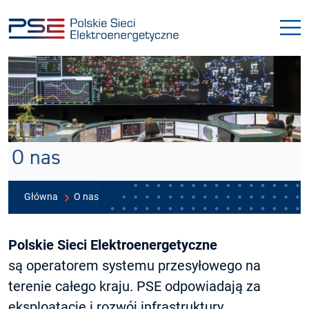
Przejdź
Przejdź
do
do
menu
treści
O nas
Główna
O nas
Polskie Sieci Elektroenergetyczne
są operatorem systemu przesyłowego na
terenie całego kraju. PSE odpowiadają za
eksploatację i rozwój infrastruktury