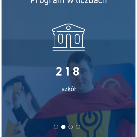
Program w liczbach
218
szkół