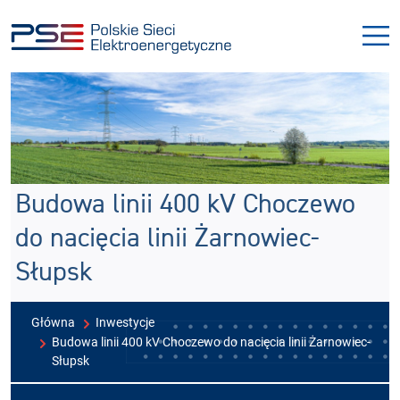
Przejdź
Przejdź
do
do
menu
treści
Budowa linii 400 kV Choczewo
do nacięcia linii Żarnowiec-
Słupsk
Główna
Inwestycje
Budowa linii 400 kV Choczewo do nacięcia linii Żarnowiec-
Słupsk