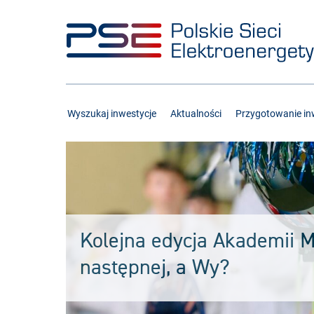
Przejdź
Przejdź
do
do
menu
treści
Wyszukaj inwestycje
Aktualności
Przygotowanie inw
Kolejna edycja Akademii 
następnej, a Wy?