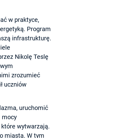
ać w praktyce,
nergetyką. Program
zą infrastrukturę.
iele
rzez Nikolę Teslę
kowym
nimi zrozumieć
ł uczniów
plazma, uruchomić
u mocy
 które wytwarzają.
o miasta. W tym