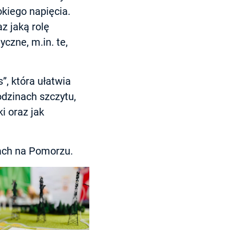
okiego napięcia.
z jaką rolę
czne, m.in. te,
”, która ułatwia
odzinach szczytu,
i oraz jak
ach na Pomorzu.