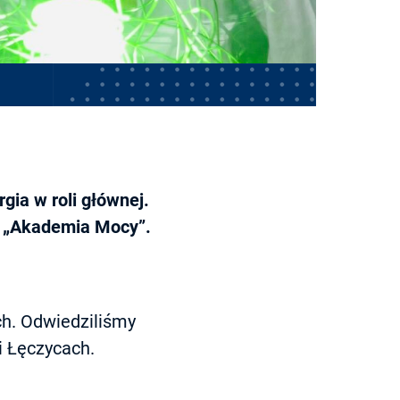
ia w roli głównej.
E „Akademia Mocy”.
h. Odwiedziliśmy
i Łęczycach.