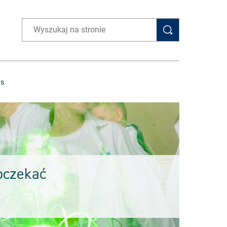
Wpisz wyszukiwaną frazę
as
oczekać