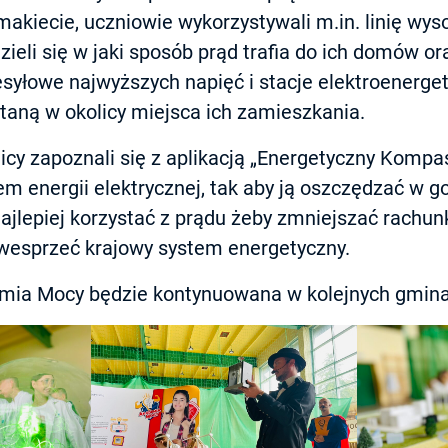
 makiecie, uczniowie wykorzystywali m.in. linię wys
ieli się w jaki sposób prąd trafia do ich domów ora
esyłowe najwyższych napięć i stacje elektroenergety
taną w okolicy miejsca ich zamieszkania.
y zapoznali się z aplikacją „Energetyczny Kompas
m energii elektrycznej, tak aby ją oszczędzać w g
jlepiej korzystać z prądu żeby zmniejszać rachunk
wesprzeć krajowy system energetyczny.
mia Mocy będzie kontynuowana w kolejnych gmin