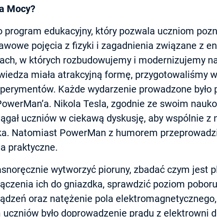
ia Mocy?
 program edukacyjny, który pozwala uczniom pozn
awowe pojęcia z fizyki i zagadnienia związane z e
ach, w których rozbudowujemy i modernizujemy nas
iedza miała atrakcyjną formę, przygotowaliśmy w
perymentów. Każde wydarzenie prowadzone było p
– PowerMan’a. Nikola Tesla, zgodnie ze swoim nau
ągał uczniów w ciekawą dyskusję, aby wspólnie z 
ka. Natomiast PowerMan z humorem przeprowadzi
a praktyczne.
snoręcznie wytworzyć pioruny, zbadać czym jest 
łączenia ich do gniazdka, sprawdzić poziom pobor
ądzeń oraz natężenie pola elektromagnetycznego,
uczniów było doprowadzenie prądu z elektrowni d