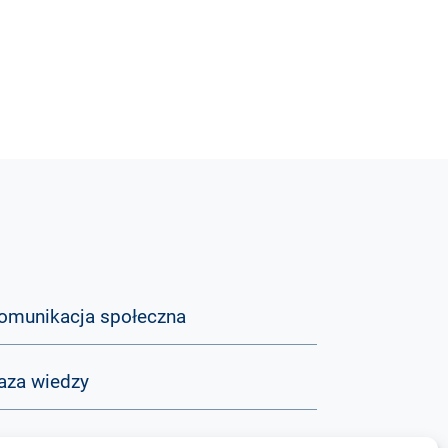
omunikacja społeczna
aza wiedzy
&A