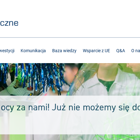
estycji
Komunikacja
Baza wiedzy
Wsparcie z UE
Q&A
O n
Mocy za nami! Już nie możemy się d