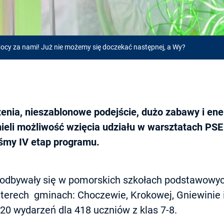
ocy za nami! Już nie możemy się doczekać następnej, a Wy?
nia, nieszablonowe podejście, dużo zabawy i energ
mieli możliwość wzięcia udziału w warsztatach PS
śmy IV etap programu.
 odbywały się w pomorskich szkołach podstawowyc
czterech gminach: Choczewie, Krokowej, Gniewinie 
20 wydarzeń dla 418 uczniów z klas 7-8.