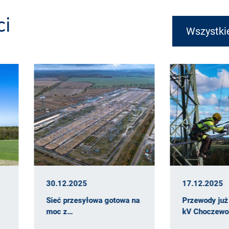
ci
Wszystki
17.12.2025
30.09.
towa na
Przewody już na linii 400
Lokalne
kV Choczewo…
linii…