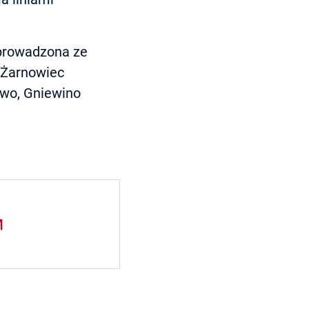
oprowadzona ze
 Żarnowiec
ewo, Gniewino