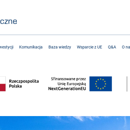
estycji
Komunikacja
Baza wiedzy
Wsparcie z UE
Q&A
O n