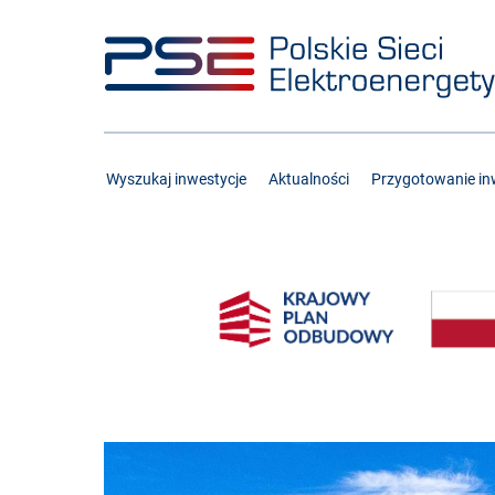
Przejdź
Przejdź
do
do
menu
treści
Wyszukaj inwestycje
Aktualności
Przygotowanie inw