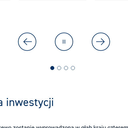
a inwestycji
zewo zostanie wyprowadzona w głąb kraju czterem