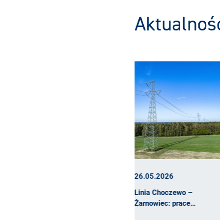
Aktualnoś
26.05.2026
30.12.2025
Linia Choczewo –
Sieć przesyłowa go
Żarnowiec: prace…
moc z…