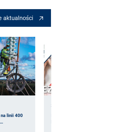
e aktualności
2025
22.09.2025
 inicjatywy na trasie
Zawieszanie przewodów na
linii…