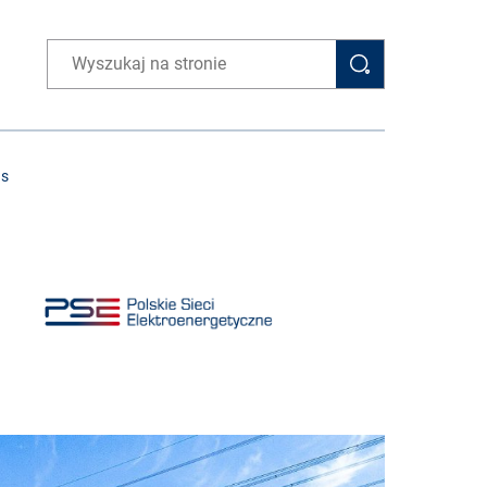
Wpisz wyszukiwaną frazę
as