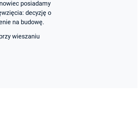
arnowiec posiadamy
ęwzięcia: decyzję o
enie na budowę.
przy wieszaniu