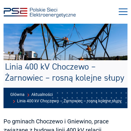
Przejdź
Przejdź
do
do
menu
treści
Linia 400 kV Choczewo –
Żarnowiec – rosną kolejne słupy
Główna
Aktualności
Linia 400 kV Choczewo – Żarnowiec – rosną kolejne słupy
Po gminach Choczewo i Gniewino, prace
związane z budową linii 400 kV relacji