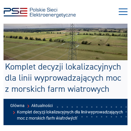
Przejdź
Przejdź
do
do
menu
treści
Komplet decyzji lokalizacyjnych
dla linii wyprowadzających moc
z morskich farm wiatrowych
Główna
Aktualności
Komplet decyzji lokalizacyjnych dla linii wyprowadzających
moc z morskich farm wiatrowych