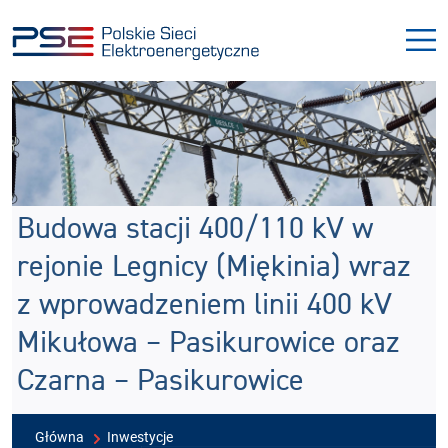
Przejdź
Przejdź
do
do
menu
treści
Budowa stacji 400/110 kV w
rejonie Legnicy (Miękinia) wraz
z wprowadzeniem linii 400 kV
Mikułowa – Pasikurowice oraz
Czarna – Pasikurowice
Główna
Inwestycje