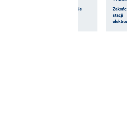
Uroczyste zakończenie
Zakończyliśmy bud
budowy stacji…
stacji
elektroenergetyczn