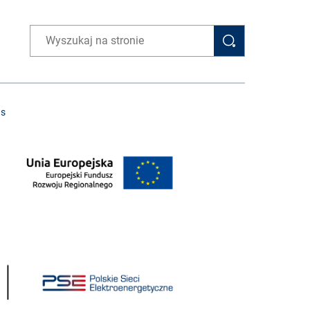
Wpisz wyszukiwaną frazę
as