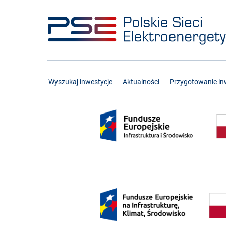
Przejdź
Przejdź
do
do
menu
treści
Wyszukaj inwestycje
Aktualności
Przygotowanie inw