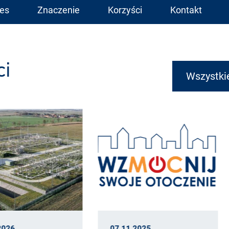
es
Znaczenie
Korzyści
Kontakt
ci
Wszystki
07.11.2025
25.06.