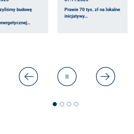
owę
Prawie 70 tys. zł na lokalne
Co się 
inicjatywy…
ej…