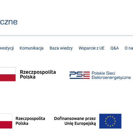
estycji
Komunikacja
Baza wiedzy
Wsparcie z UE
Q&A
O n