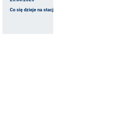
dzieje na stacji Nysa
Kwiecień na budowie stacji
elektroenergetycznej…