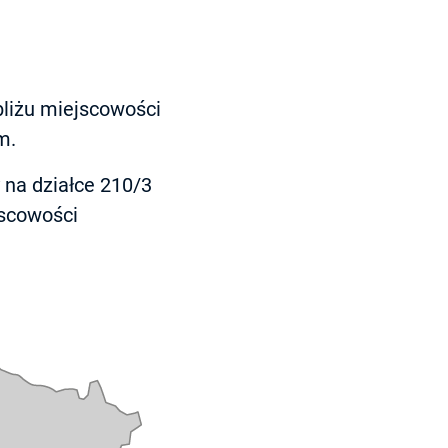
bliżu miejscowości
m.
 na działce 210/3
scowości