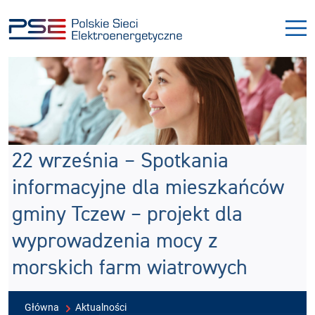
Przejdź
Przejdź
do
do
menu
treści
22 września – Spotkania
informacyjne dla mieszkańców
gminy Tczew – projekt dla
wyprowadzenia mocy z
morskich farm wiatrowych
Główna
Aktualności