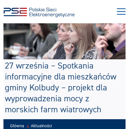
Przejdź
Przejdź
do
do
menu
treści
27 września – Spotkania
informacyjne dla mieszkańców
gminy Kolbudy – projekt dla
wyprowadzenia mocy z
morskich farm wiatrowych
Główna
Aktualności