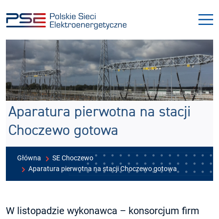
Przejdź
Przejdź
do
do
menu
treści
Aparatura pierwotna na stacji
Choczewo gotowa
Główna
SE Choczewo
Aparatura pierwotna na stacji Choczewo gotowa
W listopadzie wykonawca – konsorcjum firm