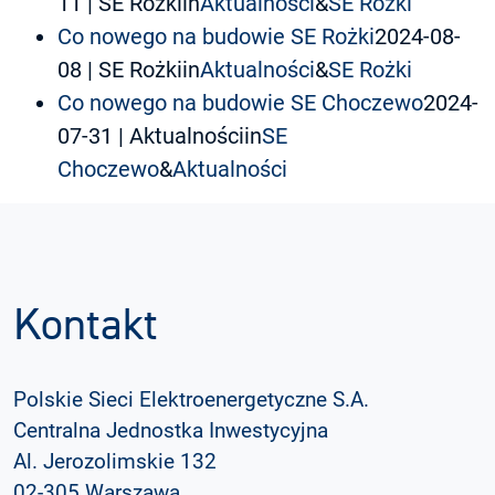
11
| SE Rożkiin
Aktualności
&
SE Rożki
Co nowego na budowie SE Rożki
2024-08-
08
| SE Rożkiin
Aktualności
&
SE Rożki
Co nowego na budowie SE Choczewo
2024-
07-31
| Aktualnościin
SE
Choczewo
&
Aktualności
Kontakt
Polskie Sieci Elektroenergetyczne S.A.
Centralna Jednostka Inwestycyjna
Al. Jerozolimskie 132
02-305 Warszawa