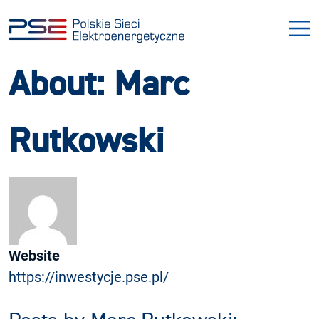
Przejdź
Przejdź
do
do
menu
treści
About: Marc
Rutkowski
Website
https://inwestycje.pse.pl/