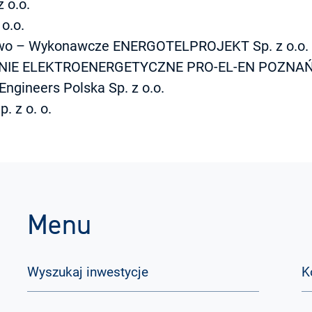
 o.o.
o.o.
owo – Wykonawcze ENERGOTELPROJEKT Sp. z o.o.
IE ELEKTROENERGETYCZNE PRO-EL-EN POZNAŃ
Engineers Polska Sp. z o.o.
. z o. o.
Menu
Wyszukaj inwestycje
K