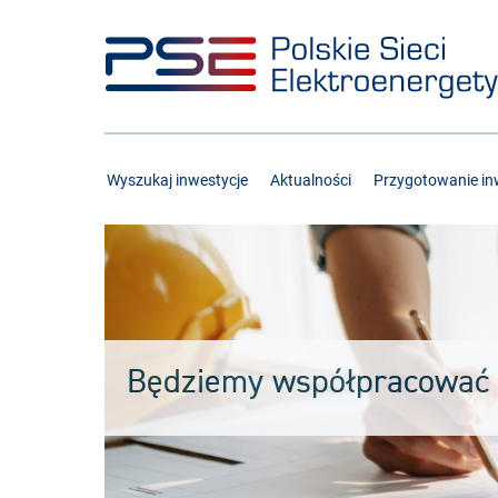
Przejdź
Przejdź
do
do
menu
treści
Wyszukaj inwestycje
Aktualności
Przygotowanie inw
Będziemy współpracować 