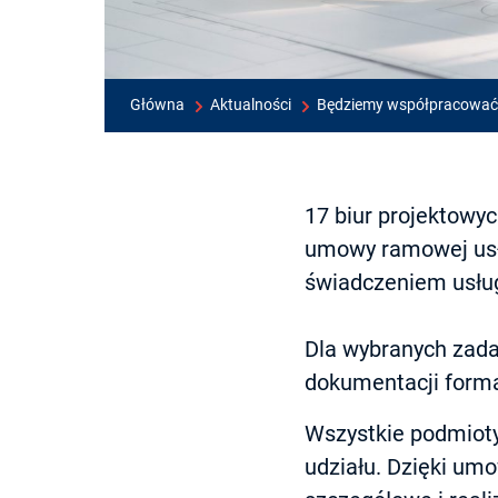
Główna
Aktualności
Będziemy współpracować 
17 biur projektowy
umowy ramowej usł
świadczeniem usług
Dla wybranych zada
dokumentacji forma
Wszystkie podmioty,
udziału. Dzięki um