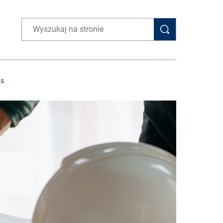
Wpisz wyszukiwaną frazę
as