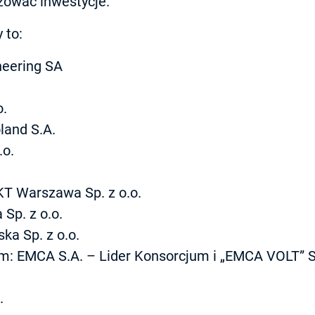
izować inwestycje.
 to:
eering SA
o.
land S.A.
.o.
 Warszawa Sp. z o.o.
Sp. z o.o.
ka Sp. z o.o.
m: EMCA S.A. – Lider Konsorcjum i „EMCA VOLT” Sp
.