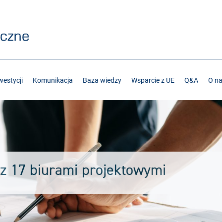
estycji
Komunikacja
Baza wiedzy
Wsparcie z UE
Q&A
O n
z 17 biurami projektowymi