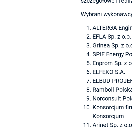
szczegółowe i real
Wybrani wykonawcy
ALTERGA Engin
EFLA Sp. z o.o.
Grinea Sp. z o.
SPIE Energy Po
Enprom Sp. z o
ELFEKO S.A.
ELBUD-PROJEKT
Ramboll Polska 
Norconsult Pols
Konsorcjum fir
Konsorcjum
Arinet Sp. z o.o