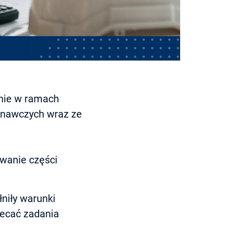
enie w ramach
onawczych wraz ze
wanie części
łniły warunki
lecać zadania