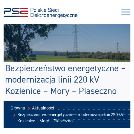
Przejdź
Przejdź
do
do
menu
treści
Bezpieczeństwo energetyczne –
modernizacja linii 220 kV
Kozienice – Mory – Piaseczno
Główna
Aktualności
Bezpieczeństwo energetyczne – modernizacja linii 220 kV
Kozienice – Mory – Piaseczno