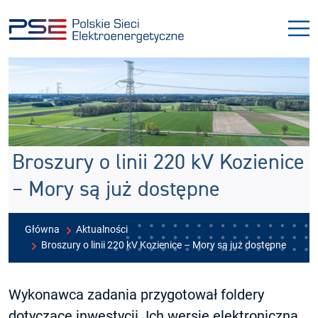
Przejdź
Przejdź
do
do
menu
treści
Broszury o linii 220 kV Kozienice
– Mory są już dostępne
Główna
Aktualności
Broszury o linii 220 kV Kozienice – Mory są już dostępne
Wykonawca zadania przygotował foldery
dotyczące inwestycji. Ich wersję elektroniczną