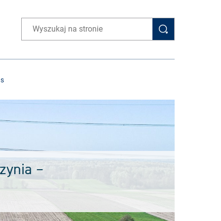
Wpisz wyszukiwaną frazę
as
rzynia –