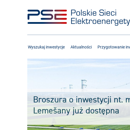
Przejdź
Przejdź
do
do
menu
treści
Wyszukaj inwestycje
Aktualności
Przygotowanie inw
Broszura o inwestycji nt. 
Lemešany już dostępna