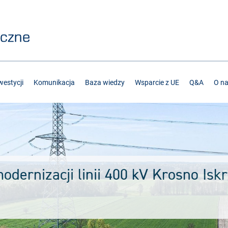
estycji
Komunikacja
Baza wiedzy
Wsparcie z UE
Q&A
O n
modernizacji linii 400 kV Krosno Isk