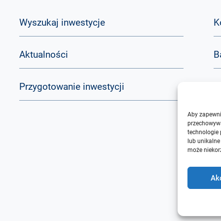
Wyszukaj inwestycje
K
Aktualności
B
Przygotowanie inwestycji
Q
Aby zapewnić
O
przechowywa
technologie
lub unikalne
może niekorz
Ak