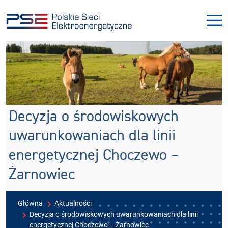
Przejdź
Przejdź
do
do
menu
treści
Decyzja o środowiskowych
uwarunkowaniach dla linii
energetycznej Choczewo –
Żarnowiec
Główna
Aktualności
Decyzja o środowiskowych uwarunkowaniach dla linii
energetycznej Choczewo – Żarnowiec