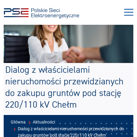
Przejdź
Przejdź
do
do
menu
treści
Dialog z właścicielami
nieruchomości przewidzianych
do zakupu gruntów pod stację
220/110 kV Chełm
Główna
Aktualności
Dialog z właścicielami nieruchomości przewidzianych do
zakupu gruntów pod stację 220/110 kV Chełm