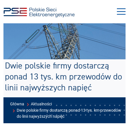
Przejdź
Przejdź
do
do
menu
treści
Dwie polskie firmy dostarczą
ponad 13 tys. km przewodów do
linii najwyższych napięć
Główna
Aktualności
Dwie polskie firmy dostarczą ponad 13 tys. km przewodów
do linii najwyższych napięć