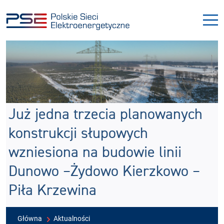
Przejdź
Przejdź
do
do
menu
treści
Już jedna trzecia planowanych
konstrukcji słupowych
wzniesiona na budowie linii
Dunowo –Żydowo Kierzkowo –
Piła Krzewina
Główna
Aktualności