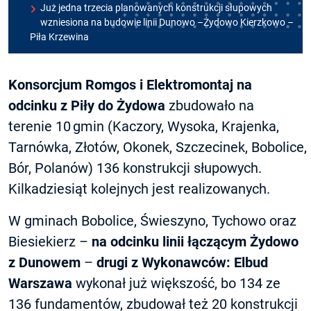
Już jedna trzecia planowanych konstrukcji słupowych
wzniesiona na budowie linii Dunowo –Żydowo Kierzkowo –
Piła Krzewina
Konsorcjum Romgos i Elektromontaj na
odcinku z Piły do Żydowa
zbudowało na
terenie 10 gmin (Kaczory, Wysoka, Krajenka,
Tarnówka, Złotów, Okonek, Szczecinek, Bobolice, 
Bór, Polanów) 136 konstrukcji słupowych.
Kilkadziesiąt kolejnych jest realizowanych.
W gminach Bobolice, Świeszyno, Tychowo oraz
Biesiekierz –
na odcinku linii łączącym Żydowo
z Dunowem
–
drugi z Wykonawców: Elbud
Warszawa
wykonał już większość, bo 134 ze
136 fundamentów, zbudował też 20 konstrukcji