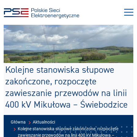
Przejdź
Przejdź
do
do
menu
treści
Kolejne stanowiska słupowe
zakończone, rozpoczęte
zawieszanie przewodów na linii
400 kV Mikułowa – Świebodzice
Główna
Aktualności
Kolejne stanowiska słupowe zakończone, rozpoczęte
zawieszanie przewodów na linii 400 kV Mikułowa –