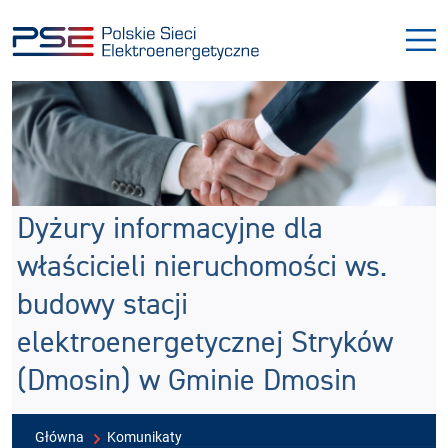
Przejdź
Przejdź
do
do
menu
treści
Dyżury informacyjne dla
właścicieli nieruchomości ws.
budowy stacji
elektroenergetycznej Stryków
(Dmosin) w Gminie Dmosin
Główna
Komunikaty