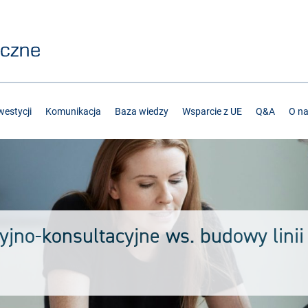
estycji
Komunikacja
Baza wiedzy
Wsparcie z UE
Q&A
O n
yjno-konsultacyjne ws. budowy linii