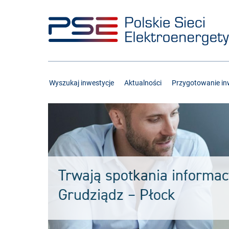
Przejdź
Przejdź
do
do
menu
treści
Wyszukaj inwestycje
Aktualności
Przygotowanie inw
Trwają spotkania informac
Grudziądz – Płock