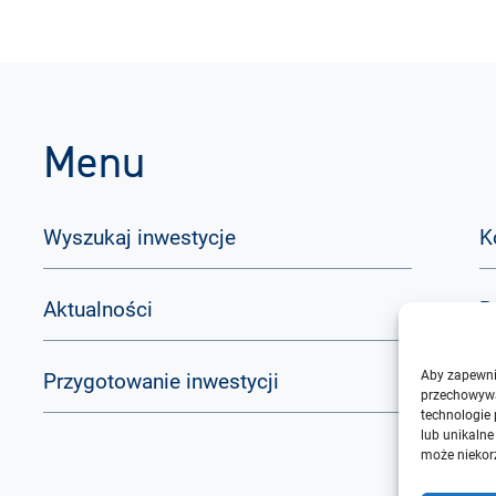
Menu
Wyszukaj inwestycje
K
Aktualności
B
Aby zapewnić
Przygotowanie inwestycji
Q
przechowywa
technologie
lub unikalne
O
może niekorz