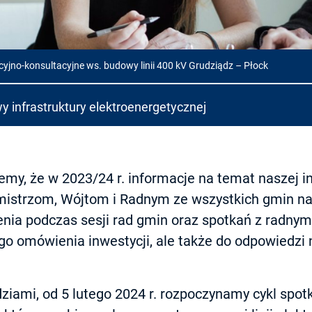
yjno-konsultacyjne ws. budowy linii 400 kV Grudziądz – Płock
y infrastruktury elektroenergetycznej
my, że w 2023/24 r. informacje na temat naszej in
istrzom, Wójtom i Radnym ze wszystkich gmin na
ienia podczas sesji rad gmin oraz spotkań z radnymi
go omówienia inwestycji, ale także do odpowiedzi
ziami, od 5 lutego 2024 r. rozpoczynamy cykl spot