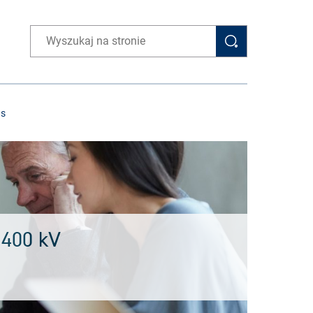
Wpisz wyszukiwaną frazę
as
 400 kV