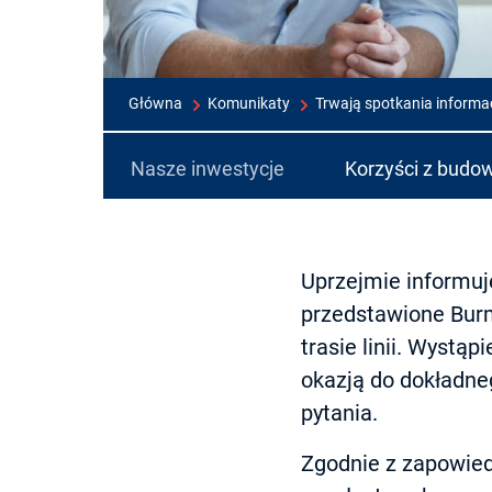
Główna
Komunikaty
Trwają spotkania informac
Nasze inwestycje
Korzyści z budow
Uprzejmie informuje
przedstawione Burm
trasie linii. Wystąp
okazją do dokładne
pytania.
Zgodnie z zapowied