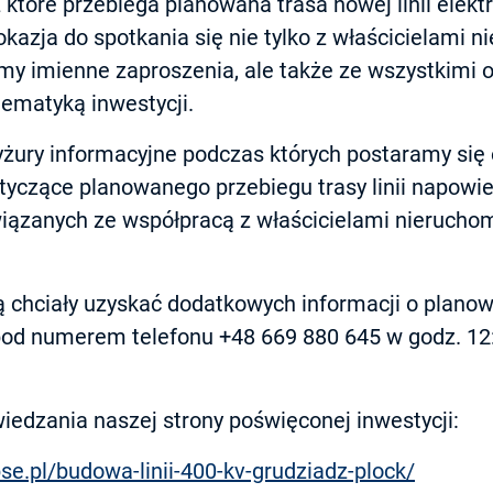
które przebiega planowana trasa nowej linii elekt
okazja do spotkania się nie tylko z właścicielami n
śmy imienne zaproszenia, ale także ze wszystkimi
ematyką inwestycji.
żury informacyjne podczas których postaramy się
tyczące planowanego przebiegu trasy linii napowie
iązanych ze współpracą z właścicielami nieruchom
 chciały uzyskać dodatkowych informacji o planowe
pod numerem telefonu +48 669 880 645 w godz. 12
edzania naszej strony poświęconej inwestycji:
pse.pl/budowa-linii-400-kv-grudziadz-plock/