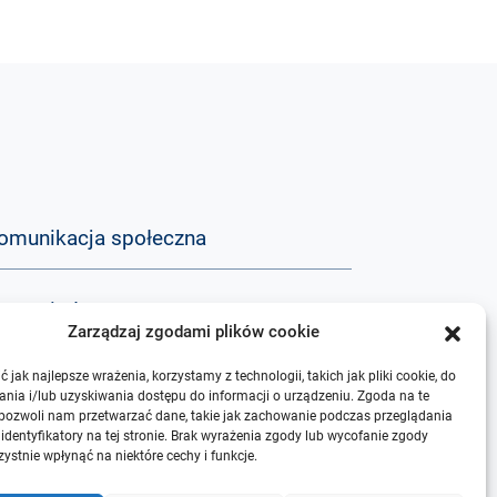
omunikacja społeczna
aza wiedzy
Zarządzaj zgodami plików cookie
 jak najlepsze wrażenia, korzystamy z technologii, takich jak pliki cookie, do
&A
nia i/lub uzyskiwania dostępu do informacji o urządzeniu. Zgoda na te
 pozwoli nam przetwarzać dane, takie jak zachowanie podczas przeglądania
 identyfikatory na tej stronie. Brak wyrażenia zgody lub wycofanie zgody
 nas
ystnie wpłynąć na niektóre cechy i funkcje.