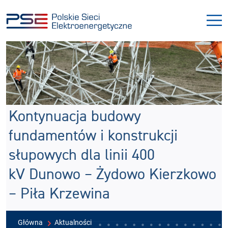
Przejdź
Przejdź
do
do
menu
treści
Kontynuacja budowy
fundamentów i konstrukcji
słupowych dla linii 400
kV Dunowo – Żydowo Kierzkowo
– Piła Krzewina
Główna
Aktualności