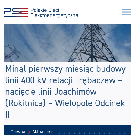
Przejdź
Przejdź
do
do
menu
treści
Minął pierwszy miesiąc budowy
linii 400 kV relacji Trębaczew –
nacięcie linii Joachimów
(Rokitnica) – Wielopole Odcinek
II
Główna
Aktualności