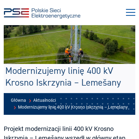
Przejdź
Przejdź
do
do
menu
treści
Modernizujemy linię 400 kV
Krosno Iskrzynia – Lemešany
Główna
Aktualności
Modernizujemy linię 400 kV Krosno Iskrzynia – Lemešany
Projekt modernizacji linii 400 kV Krosno
Iskrzynia – Lemešany wszedł w główny etap