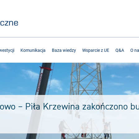
estycji
Komunikacja
Baza wiedzy
Wsparcie z UE
Q&A
O n
kowo – Piła Krzewina zakończono 