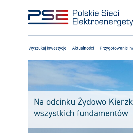
Przejdź
Przejdź
do
do
menu
treści
Wyszukaj inwestycje
Aktualności
Przygotowanie inw
Na odcinku Żydowo Kierz
wszystkich fundamentów