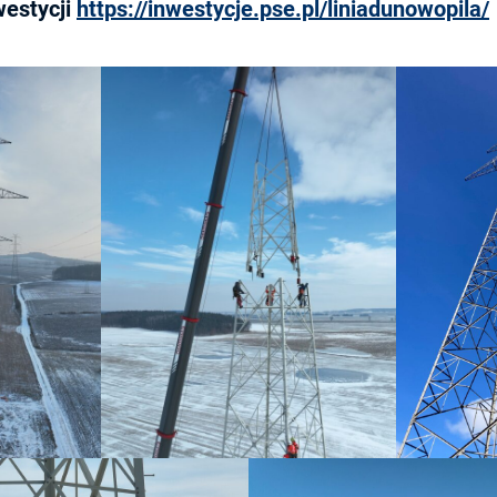
westycji
https://inwestycje.pse.pl/liniadunowopila/