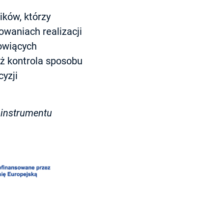
ków, którzy
waniach realizacji
nowiących
eż kontrola sposobu
yzji
 instrumentu