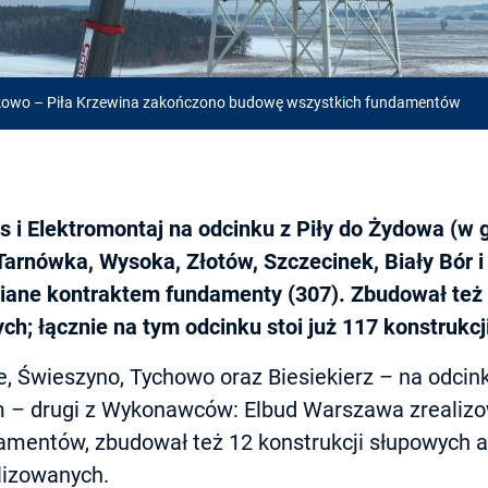
kowo – Piła Krzewina zakończono budowę wszystkich fundamentów
i Elektromontaj na odcinku z Piły do Żydowa (w 
Tarnówka, Wysoka, Złotów, Szczecinek, Biały Bór i
iane kontraktem fundamenty (307). Zbudował też 
ch; łącznie na tym odcinku stoi już 117 konstrukc
, Świeszyno, Tychowo oraz Biesiekierz – na odcink
– drugi z Wykonawców: Elbud Warszawa zrealizow
amentów, zbudował też 12 konstrukcji słupowych a
alizowanych.