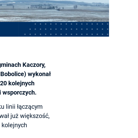
gminach Kaczory,
 Bobolice) wykonał
20 kolejnych
ji wsporczych.
u linii łączącym
ał już większość,
 kolejnych