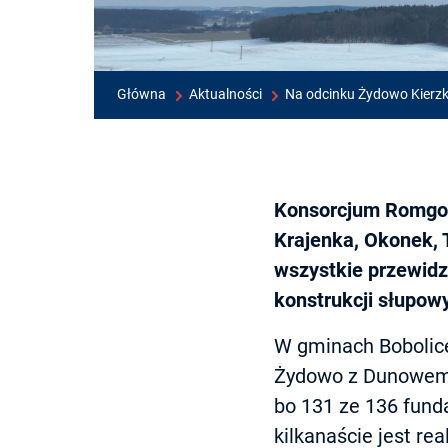
Główna
Aktualności
Na odcinku Żydowo Kierz
Konsorcjum Romgos 
Krajenka, Okonek, 
wszystkie przewidz
konstrukcji słupowy
W gminach Bobolice
Żydowo z Dunowem 
bo 131 ze 136 fund
kilkanaście jest re