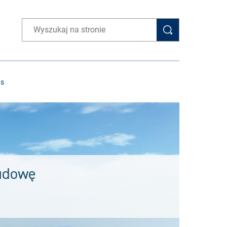
Wpisz wyszukiwaną frazę
as
budowę