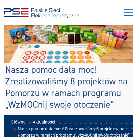
Przejdź
Przejdź
do
do
menu
treści
Nasza pomoc dała moc!
Zrealizowaliśmy 8 projektów na
Pomorzu w ramach programu
„WzMOCnij swoje otoczenie”
Główna
Aktualności
Nasza pomoc dała moc! Zrealizowaliśmy 8 projektów na
Pomorzu w ramach programu „WzMOCnij swoje otoczenie”