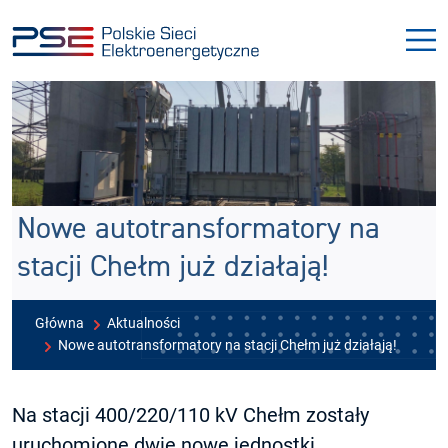
Przejdź
Przejdź
do
do
menu
treści
Nowe autotransformatory na
stacji Chełm już działają!
Główna
Aktualności
Nowe autotransformatory na stacji Chełm już działają!
Na stacji 400/220/110 kV Chełm zostały
uruchomione dwie nowe jednostki