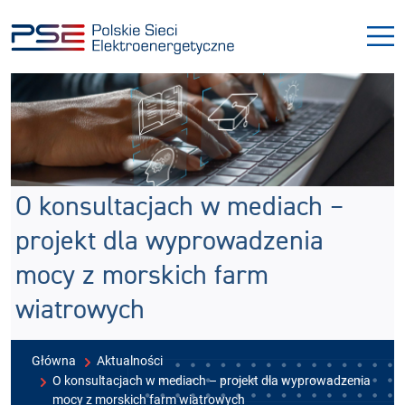
Przejdź
Przejdź
do
do
menu
treści
O konsultacjach w mediach –
projekt dla wyprowadzenia
mocy z morskich farm
wiatrowych
Główna
Aktualności
O konsultacjach w mediach – projekt dla wyprowadzenia
mocy z morskich farm wiatrowych