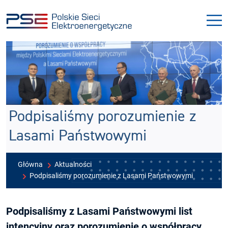
Przejdź
Przejdź
do
do
menu
treści
Podpisaliśmy porozumienie z
Lasami Państwowymi
Główna
Aktualności
Podpisaliśmy porozumienie z Lasami Państwowymi
Podpisaliśmy z Lasami Państwowymi list
intencyjny oraz porozumienie o współpracy