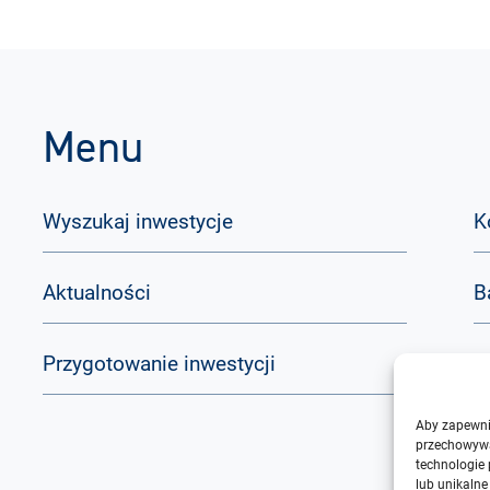
Menu
Wyszukaj inwestycje
K
Aktualności
B
Przygotowanie inwestycji
Q
Aby zapewnić
O
przechowywa
technologie
lub unikalne