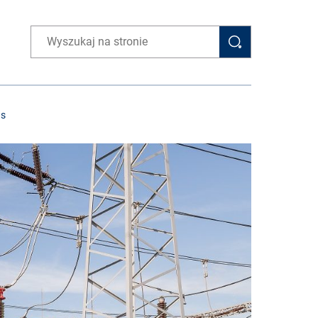
Wpisz wyszukiwaną frazę
as