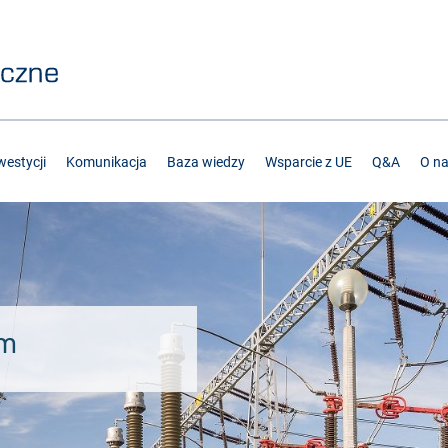
estycji
Komunikacja
Baza wiedzy
Wsparcie z UE
Q&A
O n
łm