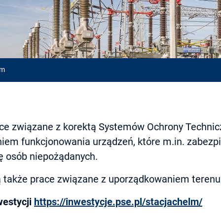
łm
ace związane z korektą Systemów Ochrony Technicz
iem funkcjonowania urządzeń, które m.in. zabezpi
ę osób niepożądanych.
 także prace związane z uporządkowaniem terenu
estycji
https://inwestycje.pse.pl/stacjachelm/