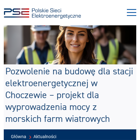
Przejdź
Przejdź
do
do
menu
treści
Pozwolenie na budowę dla stacji
elektroenergetycznej w
Choczewie – projekt dla
wyprowadzenia mocy z
morskich farm wiatrowych
Główna
Aktualności