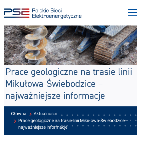
Przejdź
Przejdź
do
do
menu
treści
Prace geologiczne na trasie linii
Mikułowa-Świebodzice –
najważniejsze informacje
Główna
Aktualności
Prace geologiczne na trasie linii Mikułowa-Świebodzice –
najważniejsze informacje