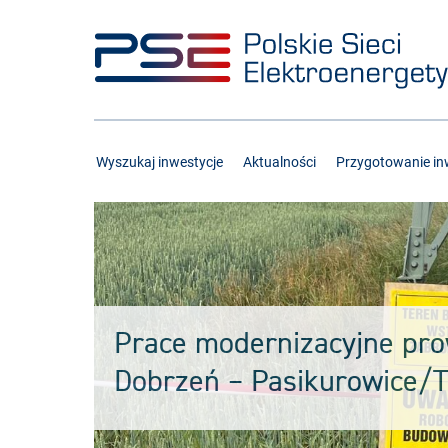
Przejdź
Przejdź
do
do
menu
treści
Wyszukaj inwestycje
Aktualności
Przygotowanie inw
Prace modernizacyjne prow
Dobrzeń – Pasikurowice/