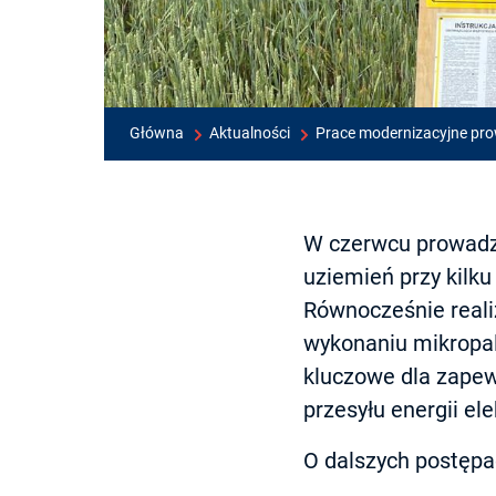
Główna
Aktualności
Prace modernizacyjne pro
W czerwcu prowadz
uziemień przy kilku
Równocześnie reali
wykonaniu mikropal
kluczowe dla zapew
przesyłu energii ele
O dalszych postępa