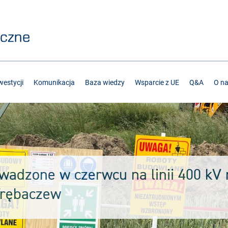
estycji
Komunikacja
Baza wiedzy
Wsparcie z UE
Q&A
O n
adzone w czerwcu na linii 400 kV r
Trębaczew