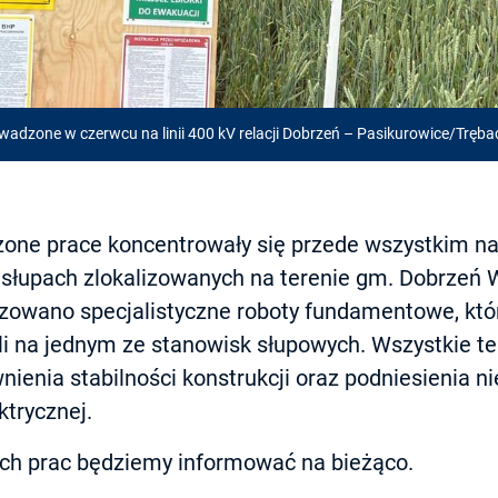
wadzone w czerwcu na linii 400 kV relacji Dobrzeń – Pasikurowice/Tręb
one prace koncentrowały się przede wszystkim n
 słupach zlokalizowanych na terenie gm. Dobrzeń W
zowano specjalistyczne roboty fundamentowe, któr
i na jednym ze stanowisk słupowych. Wszystkie te 
nienia stabilności konstrukcji oraz podniesienia 
ktrycznej.
ch prac będziemy informować na bieżąco.