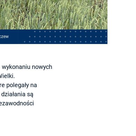
aczew
a wykonaniu nowych
ielki.
e polegały na
działania są
niezawodności