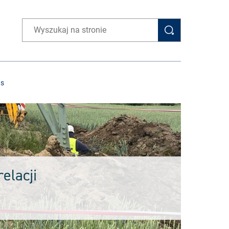
Wpisz wyszukiwaną frazę
as
elacji