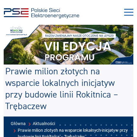
Przejdź
Przejdź
do
do
menu
treści
Prawie milion złotych na
wsparcie lokalnych inicjatyw
przy budowie linii Rokitnica –
Trębaczew
Główna
Aktualności
Prawie milion złotych na wsparcie lokalnych inicjatyw przy
budowie linii Rokitnica – Trębaczew