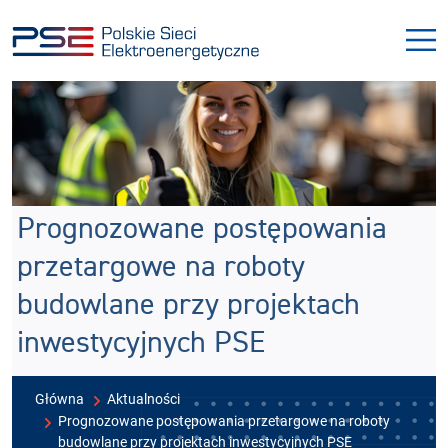
Przejdź
Przejdź
do
do
menu
treści
Prognozowane postępowania
przetargowe na roboty
budowlane przy projektach
inwestycyjnych PSE
Główna
Aktualności
Prognozowane postępowania przetargowe na roboty
budowlane przy projektach inwestycyjnych PSE