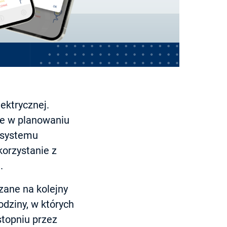
ektrycznej.
że w planowaniu
a systemu
orzystanie z
.
zane na kolejny
odziny, w których
topniu przez