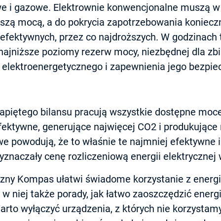
e i gazowe. Elektrownie konwencjonalne muszą w
szą mocą, a do pokrycia zapotrzebowania konieczn
 efektywnych, przez co najdroższych. W godzinach 
najniższe poziomy rezerw mocy, niezbędnej dla zb
elektroenergetycznego i zapewnienia jego bezpiec
napiętego bilansu pracują wszystkie dostępne moc
fektywne, generujące najwięcej CO2 i produkujące 
 powodują, że to właśnie te najmniej efektywne i
znaczały cenę rozliczeniową energii elektrycznej 
czny Kompas ułatwi świadome korzystanie z energii
w niej także porady, jak łatwo zaoszczędzić energi
arto wyłączyć urządzenia, z których nie korzystam