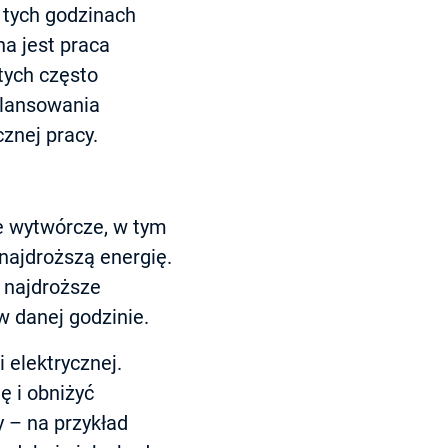
 tych godzinach
a jest praca
tych często
ilansowania
znej pracy.
e wytwórcze, w tym
najdroższą energię.
 najdroższe
w danej godzinie.
 elektrycznej.
ę i obniżyć
y – na przykład