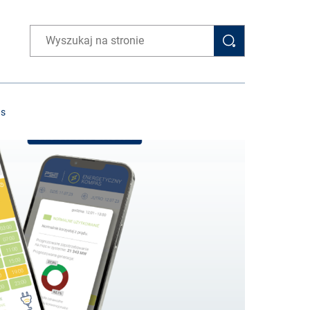
Wpisz wyszukiwaną frazę
as