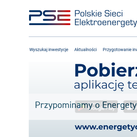
Przejdź
Przejdź
do
do
menu
treści
Wyszukaj inwestycje
Aktualności
Przygotowanie inw
Przypominamy o Energet