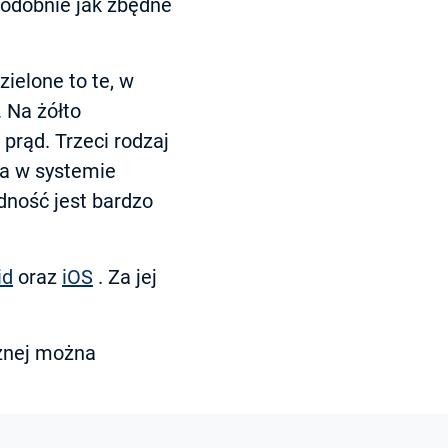
podobnie jak zbędne
ielone to te, w
. Na żółto
prąd. Trzeci rodzaj
ja w systemie
ność jest bardzo
id
oraz
iOS
. Za jej
cznej można