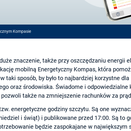
ycznym Kompasie
uże znaczenie, także przy oszczędzaniu energii el
ikację mobilną Energetyczny Kompas, która pomo
 taki sposób, by było to najbardziej korzystne dl
ego oraz środowiska. Świadome i odpowiedzialne k
j pozwoli także na zmniejszenie rachunków za prąd
 tzw. energetyczne godziny szczytu. Są one wyznac
niedziel i świąt) i publikowane przed 17:00. Są to g
trzebowanie będzie zaspokajane w największym s