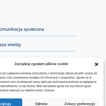
omunikacja społeczna
aza wiedzy
&A
Zarządzaj zgodami plików cookie
 jak najlepsze wrażenia, korzystamy z technologii, takich jak pliki cookie, do
 nas
nia i/lub uzyskiwania dostępu do informacji o urządzeniu. Zgoda na te
 pozwoli nam przetwarzać dane, takie jak zachowanie podczas przeglądania
 identyfikatory na tej stronie. Brak wyrażenia zgody lub wycofanie zgody
ystnie wpłynąć na niektóre cechy i funkcje.
ceptuję
Odmów
Zobacz preferencje