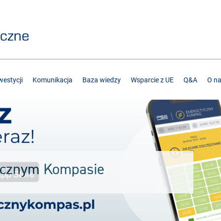
estycji
Komunikacja
Baza wiedzy
Wsparcie z UE
Q&A
O n
ycznym Kompasie