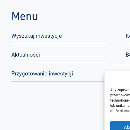
Menu
Wyszukaj inwestycje
K
Aktualności
B
Przygotowanie inwestycji
Q
Aby zapewnić
O
przechowywa
technologie
lub unikalne
może niekorz
Ak