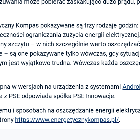
 czuwania może pobierać zaskakująco dużo prądu, 
yczny Kompas pokazywane są trzy rodzaje godzin: z
eczności ograniczania zużycia energii elektrycznej
ny szczytu – w nich szczególnie warto oszczędzać 
e – są one pokazywane tylko wówczas, gdy sytuac
ym jest wyjątkowo trudna. Wówczas każda oszczęd
tępna w wersjach na urządzenia z systemami
Andro
e z PSE odpowiada spółka PSE Innowacje.
temu i sposobach na oszczędzanie energii elektry
strony
https://www.energetycznykompas.pl/
.