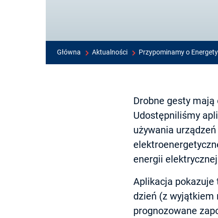
Główna
Aktualności
Przypominamy o Energet
Drobne gesty mają d
Udostępniliśmy apl
używania urządzeń w
elektroenergetyczn
energii elektryczne
Aplikacja pokazuje
dzień (z wyjątkiem 
prognozowane zapo