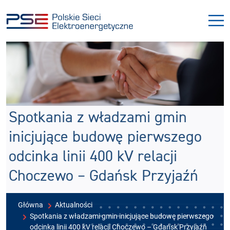
Przejdź
Przejdź
do
do
menu
treści
Spotkania z władzami gmin
inicjujące budowę pierwszego
odcinka linii 400 kV relacji
Choczewo – Gdańsk Przyjaźń
Główna
Aktualności
Spotkania z władzami gmin inicjujące budowę pierwszego
odcinka linii 400 kV relacji Choczewo – Gdańsk Przyjaźń