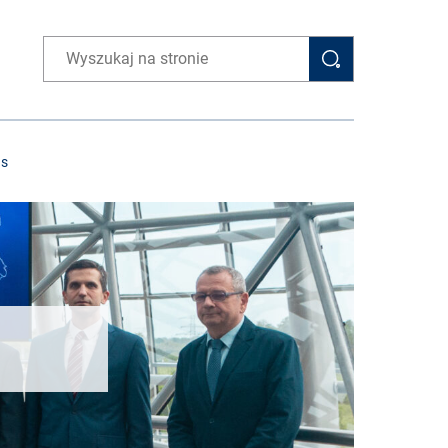
Wpisz wyszukiwaną frazę
as