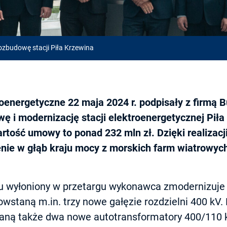
zbudowę stacji Piła Krzewina
roenergetyczne 22 maja 2024 r. podpisały z firmą 
 i modernizację stacji elektroenergetycznej Piła
rtość umowy to ponad 232 mln zł. Dzięki realizacj
ie w głąb kraju mocy z morskich farm wiatrowych 
u wyłoniony w przetargu wykonawca zmodernizuj
Powstaną m.in. trzy nowe gałęzie rozdzielni 400 kV. 
aną także dwa nowe autotransformatory 400/110 