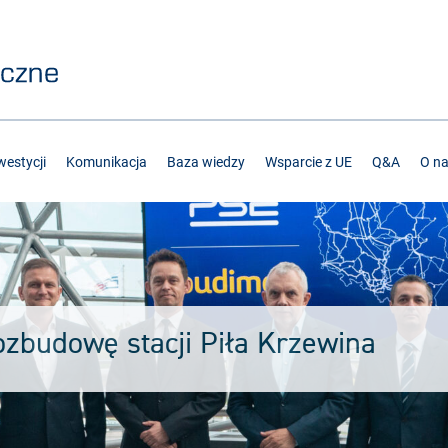
estycji
Komunikacja
Baza wiedzy
Wsparcie z UE
Q&A
O n
zbudowę stacji Piła Krzewina