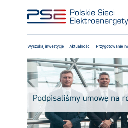
Przejdź
Przejdź
do
do
menu
treści
Wyszukaj inwestycje
Aktualności
Przygotowanie inw
Podpisaliśmy umowę na ro