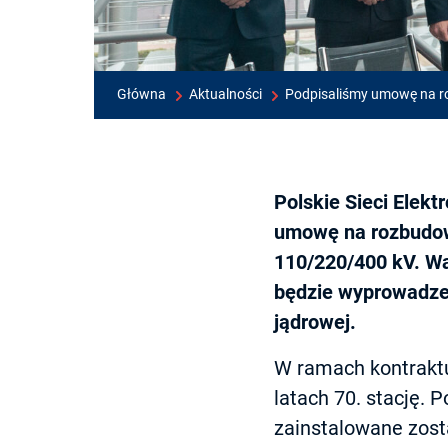
Główna
Aktualności
Podpisaliśmy umowę na ro
Polskie Sieci Elekt
umowę na rozbudowę
110/220/400 kV. Wa
będzie wyprowadzen
jądrowej.
W ramach kontrakt
latach 70. stację. 
zainstalowane zost