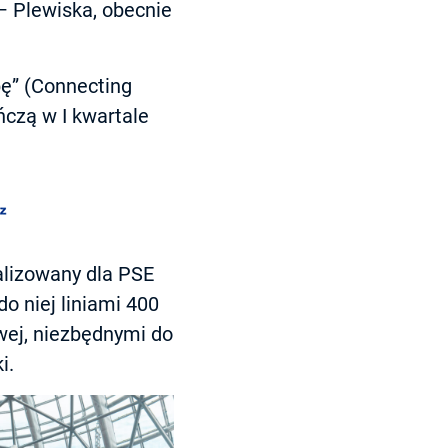
 – Plewiska, obecnie
pę” (Connecting
ńczą w I kwartale
alizowany dla PSE
o niej liniami 400
wej, niezbędnymi do
i.