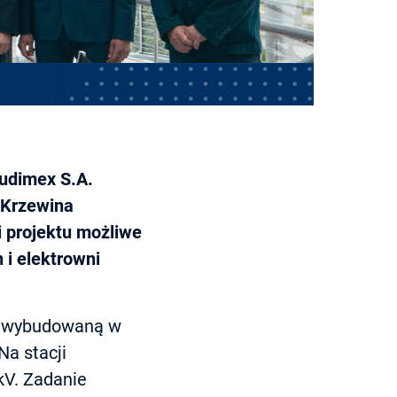
Budimex S.A.
 Krzewina
i projektu możliwe
i elektrowni
e wybudowaną w
Na stacji
kV. Zadanie