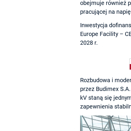
obejmuje również pr
pracującej na napię
Inwestycja dofinan
Europe Facility – C
2028 r.
Rozbudowa i moderni
przez Budimex S.A. 
kV staną się jedny
zapewnienia stabiln