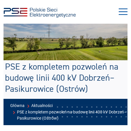
Przejdź
Przejdź
do
do
menu
treści
PSE z kompletem pozwoleń na
budowę linii 400 kV Dobrzeń–
Pasikurowice (Ostrów)
Główna
Aktualności
PSE z kompletem pozwoleń na budowę linii 400 kV Dobrzeń–
Pasikurowice (Ostrów)