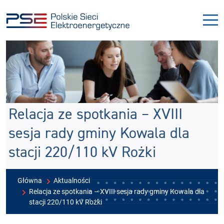
Przejdź
Przejdź
do
do
menu
treści
Relacja ze spotkania – XVIII
sesja rady gminy Kowala dla
stacji 220/110 kV Rożki
Główna
Aktualności
Relacja ze spotkania – XVIII sesja rady gminy Kowala dla
stacji 220/110 kV Rożki