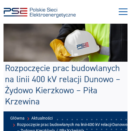
Przejdź
Przejdź
do
do
menu
treści
Rozpoczęcie prac budowlanych
na linii 400 kV relacji Dunowo –
Żydowo Kierzkowo – Piła
Krzewina
Główna
Aktualności
Rozpoczęcie prac budowlanych na linii 400 kV relacji Dunowo
– Żydowo Kierzkowo – Piła Krzewina